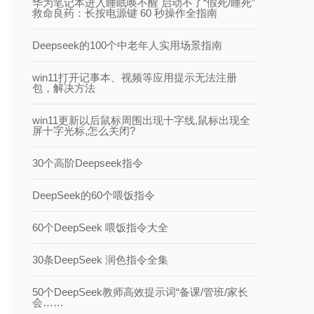
华为笔记本进入睡眠唤不醒 启动不了“假死/睡死”
救命良药：长按电源键 60 秒操作全指南
Deepseek的100个中老年人实用场景指南
win11打开记事本、视频等应用提示无法注册
包，解决方法
win11更新以后鼠标周围出现十字线,鼠标出现全
屏十字光标,怎么关闭?
30个高阶Deepseek指令
DeepSeek的60个喂饭指令
60个DeepSeek 喂饭指令大全
30条DeepSeek 润色指令全集
50个DeepSeek教师高效提示词“备课/管班/家长
会……