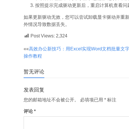
按照提示完成驱动更新后，重启计算机查看问
如果更新驱动无效，您可以尝试卸载显卡驱动并重
外情况导致数据丢失。
Post Views:
2,324
文
««
高效办公新技巧：用Excel实现Word文档批量文
操作教程
章
暂无评论
分
发表回复
页
您的邮箱地址不会被公开。
必填项已用
*
标注
评论
*