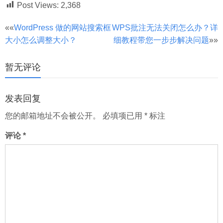
Post Views:
2,368
文
««
WordPress 做的网站搜索框
WPS批注无法关闭怎么办？详
大小怎么调整大小？
细教程带您一步步解决问题
»»
章
分
暂无评论
页
发表回复
您的邮箱地址不会被公开。
必填项已用
*
标注
评论
*