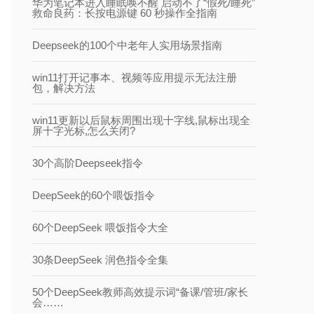
华为笔记本进入睡眠唤不醒 启动不了“假死/睡死”
救命良药：长按电源键 60 秒操作全指南
Deepseek的100个中老年人实用场景指南
win11打开记事本、视频等应用提示无法注册
包，解决方法
win11更新以后鼠标周围出现十字线,鼠标出现全
屏十字光标,怎么关闭?
30个高阶Deepseek指令
DeepSeek的60个喂饭指令
60个DeepSeek 喂饭指令大全
30条DeepSeek 润色指令全集
50个DeepSeek教师高效提示词“备课/管班/家长
会……