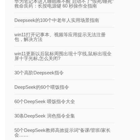
华为笔记本进入睡眠唤不醒 启动不了“假死/睡死”
救命良药：长按电源键 60 秒操作全指南
Deepseek的100个中老年人实用场景指南
win11打开记事本、视频等应用提示无法注册
包，解决方法
win11更新以后鼠标周围出现十字线,鼠标出现全
屏十字光标,怎么关闭?
30个高阶Deepseek指令
DeepSeek的60个喂饭指令
60个DeepSeek 喂饭指令大全
30条DeepSeek 润色指令全集
50个DeepSeek教师高效提示词“备课/管班/家长
会……