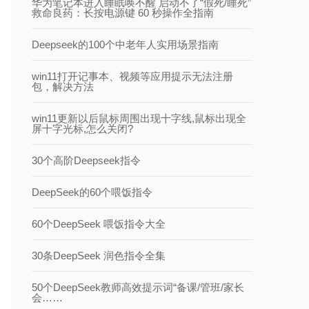
华为笔记本进入睡眠唤不醒 启动不了“假死/睡死”
救命良药：长按电源键 60 秒操作全指南
Deepseek的100个中老年人实用场景指南
win11打开记事本、视频等应用提示无法注册
包，解决方法
win11更新以后鼠标周围出现十字线,鼠标出现全
屏十字光标,怎么关闭?
30个高阶Deepseek指令
DeepSeek的60个喂饭指令
60个DeepSeek 喂饭指令大全
30条DeepSeek 润色指令全集
50个DeepSeek教师高效提示词“备课/管班/家长
会……