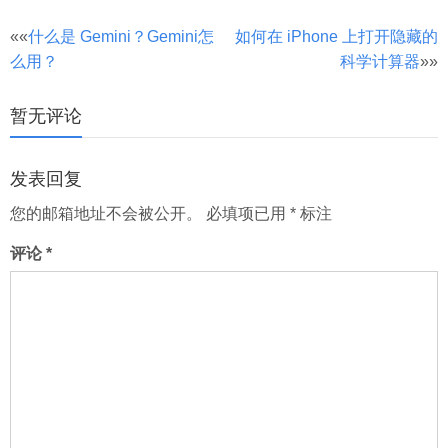
文
««
什么是 Gemini？Gemini怎
如何在 iPhone 上打开隐藏的
么用？
科学计算器
»»
章
分
暂无评论
页
发表回复
您的邮箱地址不会被公开。
必填项已用
*
标注
评论
*