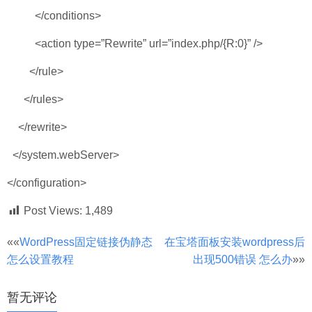
</conditions>
<action type=”Rewrite” url=”index.php/{R:0}” />
</rule>
</rules>
</rewrite>
</system.webServer>
</configuration>
Post Views:
1,489
文
««
WordPress固定链接伪静态
在宝塔面板安装wordpress后
怎么设置教程
出现500错误 怎么办
»»
章
分
暂无评论