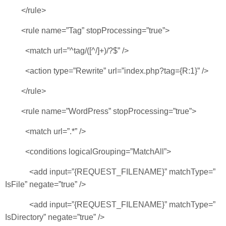
</rule>
<rule name=”Tag” stopProcessing=”true”>
<match url=”^tag/([^/]+)/?$” />
<action type=”Rewrite” url=”index.php?tag={R:1}” />
</rule>
<rule name=”WordPress” stopProcessing=”true”>
<match url=”.*” />
<conditions logicalGrouping=”MatchAll”>
<add input=”{REQUEST_FILENAME}” matchType=”
IsFile” negate=”true” />
<add input=”{REQUEST_FILENAME}” matchType=”
IsDirectory” negate=”true” />