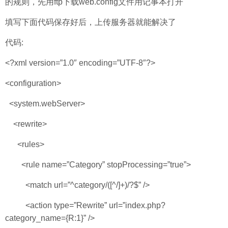
的规则，先用ftp下载web.config文件用记事本打开
填写下面代码保存好后，上传服务器就能解决了
代码:
<?xml version=”1.0″ encoding=”UTF-8″?>
<configuration>
<system.webServer>
<rewrite>
<rules>
<rule name=”Category” stopProcessing=”true”>
<match url=”^category/([^/]+)/?$” />
<action type=”Rewrite” url=”index.php?
category_name={R:1}” />