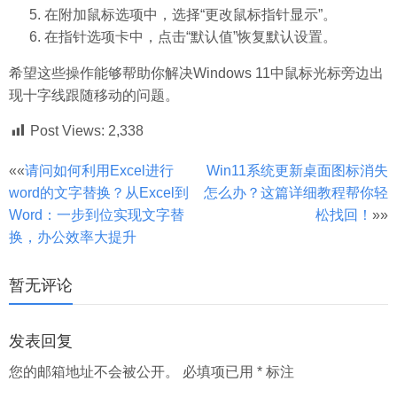
在附加鼠标选项中，选择“更改鼠标指针显示”。
在指针选项卡中，点击“默认值”恢复默认设置。
希望这些操作能够帮助你解决Windows 11中鼠标光标旁边出
现十字线跟随移动的问题。
Post Views:
2,338
文
««
请问如何利用Excel进行
Win11系统更新桌面图标消失
word的文字替换？从Excel到
怎么办？这篇详细教程帮你轻
章
Word：一步到位实现文字替
松找回！
»»
分
换，办公效率大提升
页
暂无评论
发表回复
您的邮箱地址不会被公开。
必填项已用
*
标注