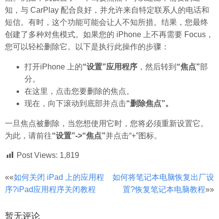
知，与 CarPlay 配合良好，并允许来自特定联系人的电话和
短信。有时，这个功能可能会让人不知所措。结果，您最终
创建了多种对焦模式。如果您的 iPhone 上不再需要 Focus，
您可以轻松删除它。以下是执行此操作的步骤：
打开iPhone 上的
“设置”应用程序
，然后转到
“焦点”
部
分。
在这里，点击您要删除的焦点。
现在，向下滚动到底部并点击
“删除焦点”。
一旦焦点被删除，当您想使用它时，您将必须重新设置它。
为此，请前往
“设置”->“焦点”
并点击“+”图标。
Post Views:
1,819
文
««
如何关闭 iPad 上的应用程
如何将笔记本电脑恢复出厂设
序?iPad应用程序关闭教程
置?恢复笔记本电脑教程
»»
章
分
暂无评论