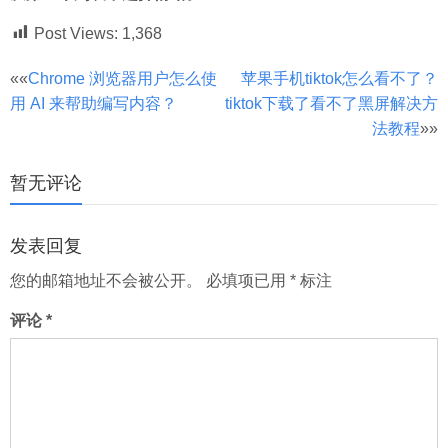
Post Views:
1,368
文
««
Chrome 浏览器用户怎么使
苹果手机tiktok怎么看不了？
用 AI 来帮助编写内容？
tiktok下载了看不了黑屏解决方
章
法教程
»»
分
页
暂无评论
发表回复
您的邮箱地址不会被公开。
必填项已用
*
标注
评论
*