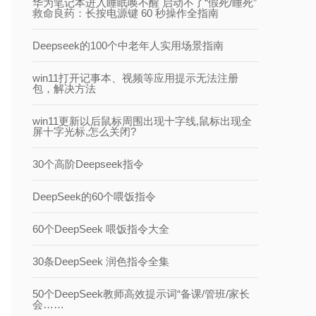
华为笔记本进入睡眠唤不醒 启动不了“假死/睡死”
救命良药：长按电源键 60 秒操作全指南
Deepseek的100个中老年人实用场景指南
win11打开记事本、视频等应用提示无法注册
包，解决方法
win11更新以后鼠标周围出现十字线,鼠标出现全
屏十字光标,怎么关闭?
30个高阶Deepseek指令
DeepSeek的60个喂饭指令
60个DeepSeek 喂饭指令大全
30条DeepSeek 润色指令全集
50个DeepSeek教师高效提示词“备课/管班/家长
会……