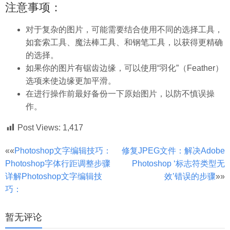
注意事项：
对于复杂的图片，可能需要结合使用不同的选择工具，
如套索工具、魔法棒工具、和钢笔工具，以获得更精确
的选择。
如果你的图片有锯齿边缘，可以使用“羽化”（Feather）
选项来使边缘更加平滑。
在进行操作前最好备份一下原始图片，以防不慎误操
作。
Post Views:
1,417
文
««
Photoshop文字编辑技巧：
修复JPEG文件：解决Adobe
Photoshop字体行距调整步骤
Photoshop ‘标志符类型无
章
详解Photoshop文字编辑技
效’错误的步骤
»»
分
巧：
页
暂无评论