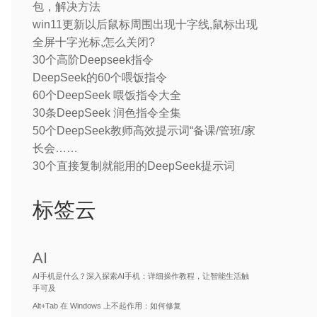
包，解决方法
win11更新以后鼠标周围出现十字线,鼠标出现
全屏十字光标,怎么关闭?
30个高阶Deepseek指令
DeepSeek的60个喂饭指令
60个DeepSeek 喂饭指令大全
30条DeepSeek 润色指令全集
50个DeepSeek教师高效提示词“备课/管班/家
长会……
30个直接复制就能用的DeepSeek提示词
标签云
AI
AI手机是什么？深入探索AI手机：详细操作教程，让智能生活触
手可及
Alt+Tab 在 Windows 上不起作用：如何修复