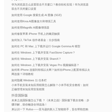
华为浏览器怎么设置双击不关窗口？教你轻松实现！华为浏览器
双击不关闭窗口设置
如何使用 Google 搜索生成 AI 图像 (SGE)
如何使用Krea AI图像放大和增强工具
如何使用Magnific AI图像增强器
如何修复苹果 iPhone 手机上的幽灵触摸
如何加入 TikTok 创作者基金：分步指南
如何在 PC 和 Mac 上下载并运行 Google Gemma AI 模型
如何在 Windows 上下载并安装 FastStone Capture？
如何在 Windows 上下载并安装 ShareX？
如何在 Windows 上下载并安装 Vegas Pro 视频编辑器？
如何将 iPhone 连接到有线以太网？如何在iPhone上配置有线以太
网连接？详细教程
如何隐藏 Windows 11 任务栏
小米手机安装未知应用权限怎么解除？小米手机安全教程：如何
正确管理未知应用安装权限
抖音国际版
未来之战国际服怎么下载 ？《未来之战》国际服下载全攻略：步
骤详解，助你畅游全球战场！
来认识一下 Rufus——亚马逊的新人工智能助手，旨在帮助您购