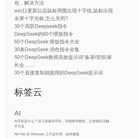
包，解决方法
win11更新以后鼠标周围出现十字线,鼠标出现
全屏十字光标,怎么关闭?
30个高阶Deepseek指令
DeepSeek的60个喂饭指令
60个DeepSeek 喂饭指令大全
30条DeepSeek 润色指令全集
50个DeepSeek教师高效提示词“备课/管班/家
长会……
30个直接复制就能用的DeepSeek提示词
标签云
AI
AI手机是什么？深入探索AI手机：详细操作教程，让智能生活触
手可及
Alt+Tab 在 Windows 上不起作用：如何修复