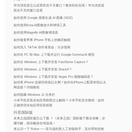
华为浏览器怎么设置双击不关窗口？教你轻松实现！华为浏览器
双击不关闭窗口设置
如何使用 Google 搜索生成 AI 图像 (SGE)
如何使用Krea AI图像放大和增强工具
如何使用Magnific AI图像增强器
如何修复苹果 iPhone 手机上的幽灵触摸
如何加入 TikTok 创作者基金：分步指南
如何在 PC 和 Mac 上下载并运行 Google Gemma AI 模型
如何在 Windows 上下载并安装 FastStone Capture？
如何在 Windows 上下载并安装 ShareX？
如何在 Windows 上下载并安装 Vegas Pro 视频编辑器？
如何将 iPhone 连接到有线以太网？如何在iPhone上配置有线以太
网连接？详细教程
如何隐藏 Windows 11 任务栏
小米手机安装未知应用权限怎么解除？小米手机安全教程：如何
正确管理未知应用安装权限
抖音国际版
未来之战国际服怎么下载 ？《未来之战》国际服下载全攻略：步
骤详解，助你畅游全球战场！
来认识一下 Rufus——亚马逊的新人工智能助手，旨在帮助您购