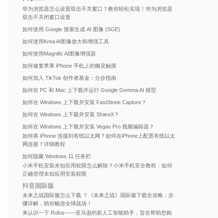
华为浏览器怎么设置双击不关窗口？教你轻松实现！华为浏览器
双击不关闭窗口设置
如何使用 Google 搜索生成 AI 图像 (SGE)
如何使用Krea AI图像放大和增强工具
如何使用Magnific AI图像增强器
如何修复苹果 iPhone 手机上的幽灵触摸
如何加入 TikTok 创作者基金：分步指南
如何在 PC 和 Mac 上下载并运行 Google Gemma AI 模型
如何在 Windows 上下载并安装 FastStone Capture？
如何在 Windows 上下载并安装 ShareX？
如何在 Windows 上下载并安装 Vegas Pro 视频编辑器？
如何将 iPhone 连接到有线以太网？如何在iPhone上配置有线以太
网连接？详细教程
如何隐藏 Windows 11 任务栏
小米手机安装未知应用权限怎么解除？小米手机安全教程：如何
正确管理未知应用安装权限
抖音国际版
未来之战国际服怎么下载 ？《未来之战》国际服下载全攻略：步
骤详解，助你畅游全球战场！
来认识一下 Rufus——亚马逊的新人工智能助手，旨在帮助您购