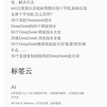
包，解决方法
win11更新以后鼠标周围出现十字线,鼠标出现
全屏十字光标,怎么关闭?
30个高阶Deepseek指令
DeepSeek的60个喂饭指令
60个DeepSeek 喂饭指令大全
30条DeepSeek 润色指令全集
50个DeepSeek教师高效提示词“备课/管班/家
长会……
30个直接复制就能用的DeepSeek提示词
标签云
AI
AI手机是什么？深入探索AI手机：详细操作教程，让智能生活触
手可及
Alt+Tab 在 Windows 上不起作用：如何修复